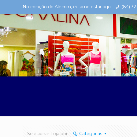
No coração do Alecrim, eu amo estar aqui
(84) 3
Selecionar Loja por
Categorias