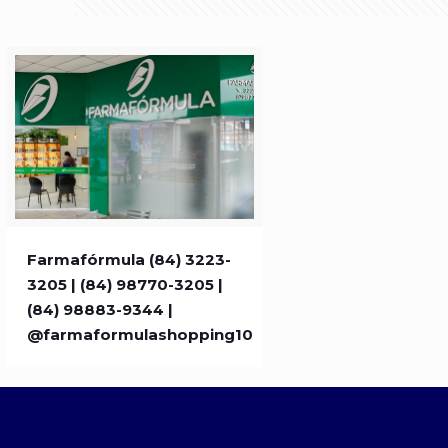
Farmafórmula (84) 3223-3205 |
Farmafórmula (84) 3223-
3205 | (84) 98770-3205 |
(84) 98770-3205 | (84) 98883-
(84) 98883-9344 |
@farmaformulashopping10
9344 |
@farmaformulashopping10