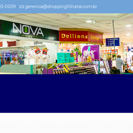
213-0039
gerencia@shopping10natal.com.br