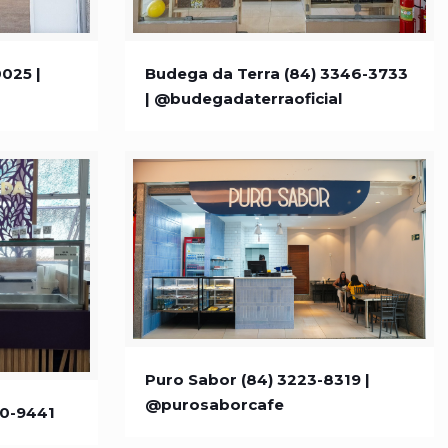
-0025 |
Budega da Terra (84) 3346-3733 |
025 |
Budega da Terra (84) 3346-3733
| @budegadaterraoficial
@budegadaterraoficial
Puro Sabor (84) 3223-8319 |
Puro Sabor (84) 3223-8319 |
820-9441
@purosaborcafe
20-9441
@purosaborcafe