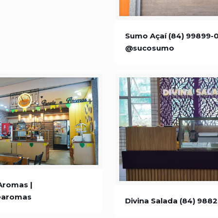
Sumo Açaí (84) 99899
Sumo Açaí (84) 99899-0
@sucosumo
@sucosumo
Aromas | @panelaearomas
Aromas |
Divina Salada (84) 98
earomas
Divina Salada (84) 988