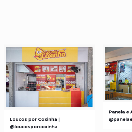
Panela e 
Panela e 
Loucos por Coxinha |
Loucos por Coxinha |
@panela
@loucosporcoxinha