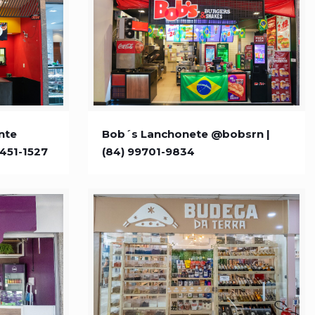
urante
Bob´s Lanchonete @bobsrn | (84)
nte
Bob´s Lanchonete @bobsrn |
9451-1527
(84) 99701-9834
9451-1527
99701-9834