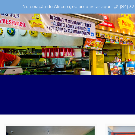
No coração do Alecrim, eu amo estar aqui
(84) 3