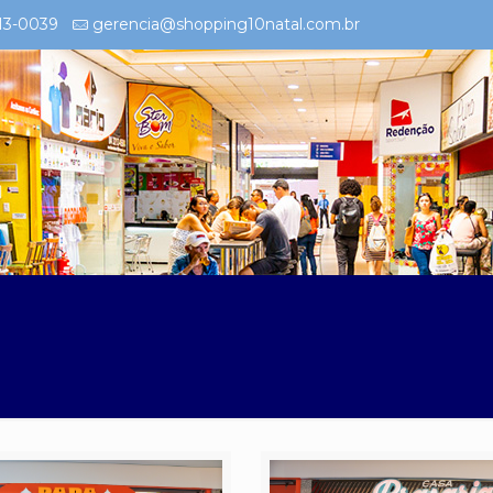
213-0039
gerencia@shopping10natal.com.br