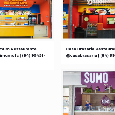
Jerimum Restaurante
Casa Brasaria Resta
imum Restaurante
Casa Brasaria Restaura
imumofc | (84) 99451-
@casabrasaria | (84) 9
mumofc | (84) 99451-1527
@casabrasaria | (84) 9