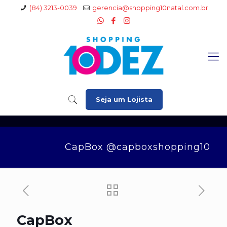
(84) 3213-0039
gerencia@shopping10natal.com.br
Seja um Lojista
CapBox @capboxshopping10
CapBox