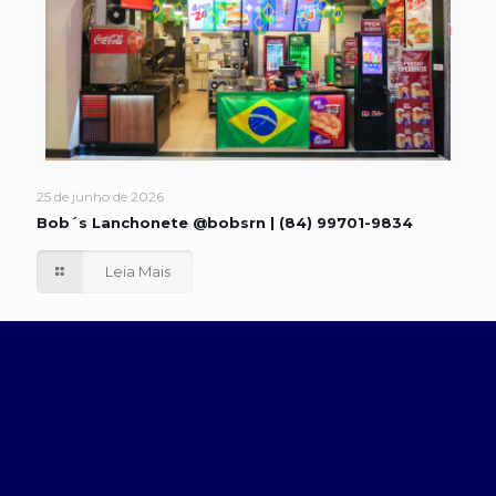
25 de junho de 2026
Bob´s Lanchonete @bobsrn | (84) 99701-9834
Leia Mais