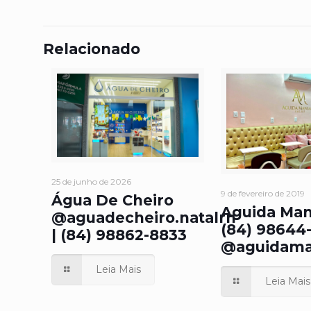
Relacionado
25 de junho de 2026
9 de fevereiro de 2019
Água De Cheiro
Aguida Ma
@aguadecheiro.natalrn
(84) 98644-
| (84) 98862-8833
@aguidama
Leia Mais
Leia Mais