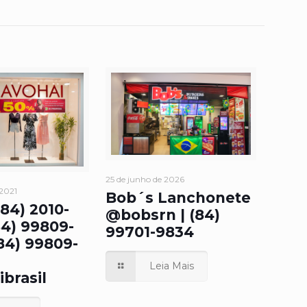
25 de junho de 2026
 2021
Bob´s Lanchonete
84) 2010-
@bobsrn | (84)
84) 99809-
99701-9834
(84) 99809-
Leia Mais
brasil