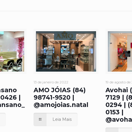
13 de janeiro de 2022
19 de agosto de
nsano
AMO JÓIAS (84)
Avohai (
0426 |
98741-9520 |
7129 | (
nsano_
@amojoias.natal
0294 | 
0153 |
@avohai
Leia Mais