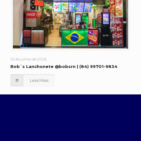
25 de junho de 2026
Bob´s Lanchonete @bobsrn | (84) 99701-9834
Leia Mais