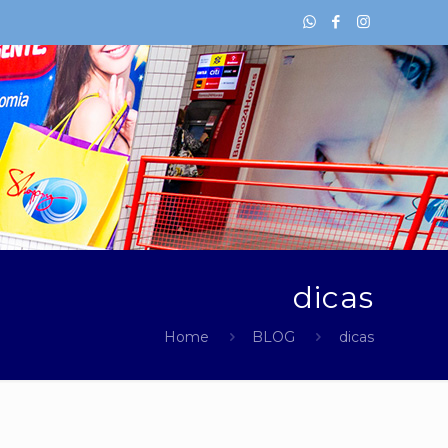
dicas
Home
BLOG
dicas