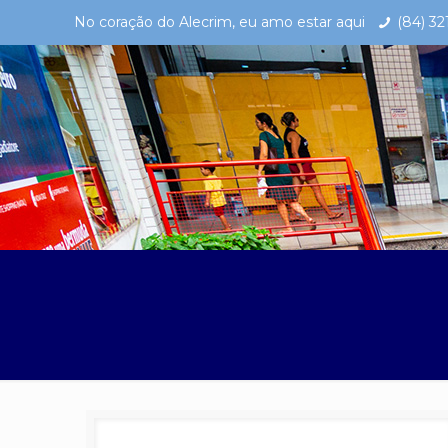
No coração do Alecrim, eu amo estar aqui
(84) 3