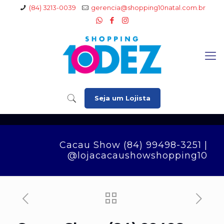
(84) 3213-0039
gerencia@shopping10natal.com.br
Seja um Lojista
Cacau Show (84) 99498-3251 |
@lojacacaushowshopping10