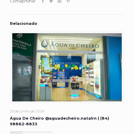
Comaprtilhar
Relacionado
25 de junho de 2026
Água De Cheiro @aguadecheiro.natalrn | (84)
98862-8833