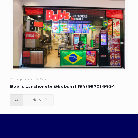
25 de junho de 2026
Bob´s Lanchonete @bobsrn | (84) 99701-9834
Leia Mais