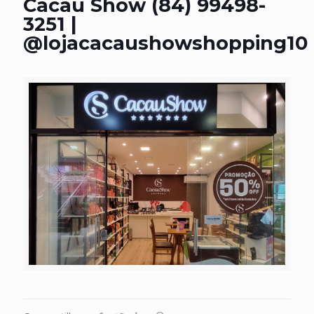
Cacau Show (84) 99498-
3251 |
@lojacacaushowshopping10